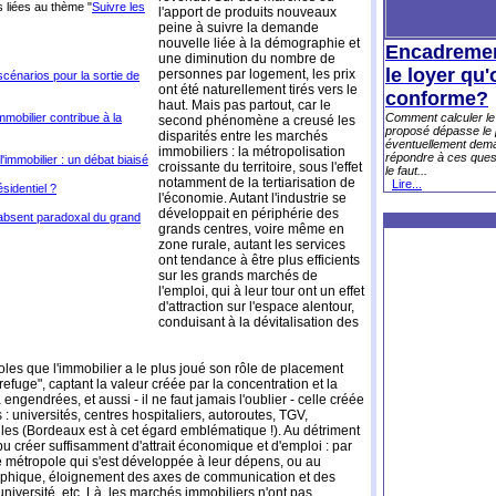
 liées au thème "
Suivre les
l'apport de produits nouveaux
peine à suivre la demande
nouvelle liée à la démographie et
Encadrement
une diminution du nombre de
le loyer qu
personnes par logement, les prix
 scénarios pour la sortie de
ont été naturellement tirés vers le
conforme?
haut. Mais pas partout, car le
mmobilier contribue à la
Comment calculer le p
second phénomène a creusé les
proposé dépasse le 
disparités entre les marchés
éventuellement deman
immobiliers : la métropolisation
répondre à ces questi
'immobilier : un débat biaisé
croissante du territoire, sous l'effet
le faut...
notamment de la tertiarisation de
Lire...
sidentiel ?
l'économie. Autant l'industrie se
développait en périphérie des
l'absent paradoxal du grand
grands centres, voire même en
zone rurale, autant les services
ont tendance à être plus efficients
sur les grands marchés de
l'emploi, qui à leur tour ont un effet
d'attraction sur l'espace alentour,
conduisant à la dévitalisation des
les que l'immobilier a le plus joué son rôle de placement
refuge", captant la valeur créée par la concentration et la
engendrées, et aussi - il ne faut jamais l'oublier - celle créée
 : universités, centres hospitaliers, autoroutes, TGV,
les (Bordeaux est à cet égard emblématique !). Au détriment
pu créer suffisamment d'attrait économique et d'emploi : par
e métropole qui s'est développée à leur dépens, ou au
aphique, éloignement des axes de communication et des
niversité, etc. Là, les marchés immobiliers n'ont pas