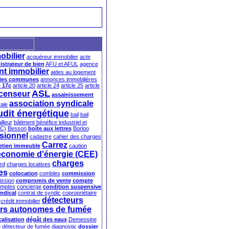
obilier
acquéreur immobilier
acte
strateur de bien
AFU et AFUL
agence
nt immobilier
aides au logement
ties communes
annonces immobilières
e 17c
article 20
article 24
article 25
article
ASL
censeur
assainissement
association syndicale
ale
udit énergétique
bail
bail
illeur
bâtiment
bénéfice industriel et
IC)
Besson
boîte aux lettres
Borloo
sionnel
cadastre
cahier des charges
Carrez
retien immeuble
caution
d'économie d'énergie (CEE)
charges
rd
charges locatives
es
colocation
combles
commission
ssion
compromis de vente
compte
mptes
concierge
condition suspensive
yndical
contrat de syndic
copropriétaire
détecteurs
crédit immobilier
urs autonomes de fumée
calisation
dégât des eaux
Demessine
e
détecteur de fumée
diagnostic
dossier