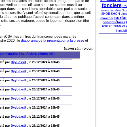
rénovation therm
és de ses locataires en exclut l'accès à une grande partie de
fonciers
sure véritablement efficace serait un soutien massif au
Ro
 loger dans des conditions abordables une part croissante de
valeur locative
Scel
ts successifs s'y sont refusé systématiquement, que ce soit
SHOB
SHON
sinis
 la dépense publique, l'actuel continuant dans la même
surfa
plancher
 crise sociale majeure, et que le logement risque d'en être
copropriétaires
.
toiture - terrasse
immobili
ent/CSA : les chiffres du financement des marchés
stre 2020 : le
diaporama de la présentation à la presse
et
UniversImmo.com
sté par
DyyLdxsU
, le 26/12/2024 à 18h46
sté par
DyyLdxsU
, le 26/12/2024 à 18h46
sté par
DyyLdxsU
, le 26/12/2024 à 18h46
sté par
DyyLdxsU
, le 26/12/2024 à 18h45
sté par
DyyLdxsU
, le 26/12/2024 à 18h45
sté par
DyyLdxsU
, le 26/12/2024 à 18h45
sté par
DyyLdxsU
, le 26/12/2024 à 18h45
sté par
DyyLdxsU
, le 26/12/2024 à 18h45