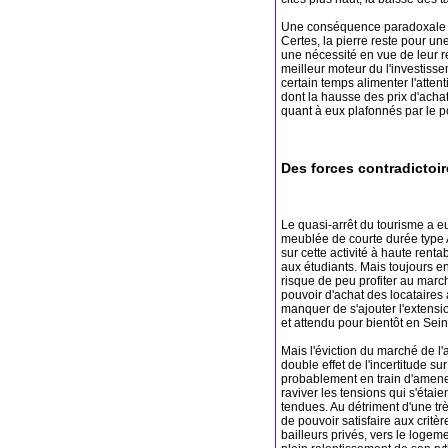
Une conséquence paradoxale pe
Certes, la pierre reste pour un
une nécessité en vue de leur ret
meilleur moteur du l'investisse
certain temps alimenter l'attent
dont la hausse des prix d'achat
quant à eux plafonnés par le po
Des forces contradictoir
Le quasi-arrêt du tourisme a eu
meublée de courte durée type 
sur cette activité à haute renta
aux étudiants. Mais toujours en
risque de peu profiter au marché
pouvoir d'achat des locataires 
manquer de s'ajouter l'extension
et attendu pour bientôt en Sei
Mais l'éviction du marché de l
double effet de l'incertitude su
probablement en train d'amener
raviver les tensions qui s'éta
tendues. Au détriment d'une trè
de pouvoir satisfaire aux critè
bailleurs privés, vers le loge