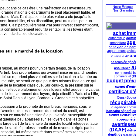
Notre Ethique
ut dans ce cas être une raréfaction des investisseurs.
Nos Garanties
e grande majorité d'épargnants le seul placement fiable, et
raite. Mais l'anticipation de plus-value a été jusqu'ici le
ment immobilier, et sa disparition, peut au moins pour un
isme. C'est particulièrement vrai pour l'investissement locatif,
 a considérablement réduit la rentabilité, les loyers étant
achat imm
uvoir d'achat des locataires.
authentique
admini
age
immobilière
annexion de par
es sur le marché de la location
appartement
articl
as
26
article 42
assemblée génér
a
assurance
 raison, au moins pour un certain temps, de la location
Airbnb. Les propriétaires qui avaient misé en grand nombre
commercial
ba
commercial (B
bilité se reportent plus volontiers sur la location à l'année ou
budget prévi
 meublé, ne serait-ce que pour des raisons fiscales, ce qui
 de la location classique. Sur celui-ci, la pression sur le
carnet d'ent
a un effet de plafonnement des loyers, effet auquel ne va pas
certificat 
 de l'encadrement des loyers, déjà effectif à Paris et à Lille,
Censi-Bouva
ne-Saint Denis, à Lyon, Bordeaux, Grenoble et Montpellier.
récupérabl
'accession à la propriété de nombreux ménages, sous le
d'agence
commi
r l'avenir et du resserrement du robinet du crédit, est
bancaire séparé
co
congé
conseil s
 sur ce marché une clientèle plus aisée, susceptible de
ient quelque peu apaisées sur les loyers dans les zones
copropriété
s large part de la clientèle du marché locatif reléguée, faute
avertisse
res de stabilité professionnelle et de revenus exigés par les
(DAAF)
défis
ment social, lui-même saturé dans ces mêmes zones et en
dépôt de garanti