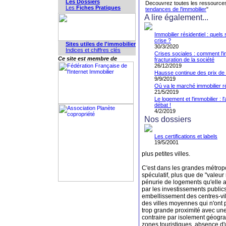
Les Dossiers
Decouvrez toutes les ressources
Les
Fiches Pratiques
tendances de l'immobilier
"
A lire également...
Immobilier résidentiel : quels
crise ?
Sites utiles de l'immobilier
30/3/2020
Indices et chiffres clés
Crises sociales : comment l'i
Ce site est membre de
fracturation de la société
26/12/2019
Hausse continue des prix de l
9/9/2019
Où va le marché immobilier ré
21/5/2019
Le logement et l'immobilier : 
débat !
4/2/2019
Nos dossiers
Les certifications et labels
19/5/2001
plus petites villes.
C'est dans les grandes métropo
spéculatif, plus que de "valeur 
pénurie de logements qu'elle a 
par les investissements publics
embellissement des centres-vil
des villes moyennes qui n'ont 
trop grande proximité avec un
contraire par isolement géogr
zones touristiques, absence d'u