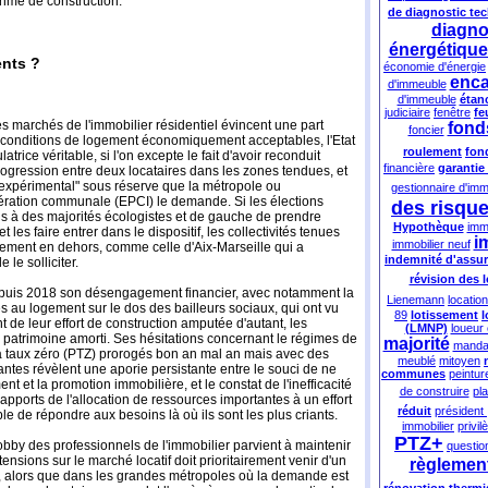
thme de construction.
de diagnostic te
diagno
énergétique
ents ?
économie d'énergie
enca
d'immeuble
d'immeuble
étan
judiciaire
fenêtre
fe
s marchés de l'immobilier résidentiel évincent une part
fond
foncier
e conditions de logement économiquement acceptables, l'Etat
roulement
fon
atrice véritable, si l'on excepte le fait d'avoir reconduit
financière
garantie
ogression entre deux locataires dans les zones tendues, et
e expérimental" sous réserve que la métropole ou
gestionnaire d'im
pération communale (EPCI) le demande. Si les élections
des risque
s à des majorités écologistes et de gauche de prendre
Hypothèque
imm
es faire entrer dans le dispositif, les collectivités tenues
i
immobilier neuf
quement en dehors, comme celle d'Aix-Marseille qui a
indemnité d'assu
 le solliciter.
révision des 
 depuis 2018 son désengagement financier, avec notamment la
Lienemann
location
s au logement sur le dos des bailleurs sociaux, qui ont vu
89
lotissement
l
 de leur effort de construction amputée d'autant, les
(LMNP)
loueur
r patrimoine amorti. Ses hésitations concernant le régimes de
majorité
manda
êt à taux zéro (PTZ) prorogés bon an mal an mais avec des
meublé
mitoyen
tes révèlent une aporie persistante entre le souci de ne
communes
peintur
ent et la promotion immobilière, et le constat de l'inefficacité
de construire
pl
ports de l'allocation de ressources importantes à un effort
réduit
président
le de répondre aux besoins là où ils sont les plus criants.
immobilier
privil
PTZ+
obby des professionnels de l'immobilier parvient à maintenir
questio
ensions sur le marché locatif doit prioritairement venir d'un
règlement
e, alors que dans les grandes métropoles où la demande est