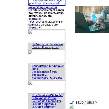
universimmo-pro.com
Un site spécialement conçu
pour vous : dossiers, actus,
jurisprudence, etc.
cliquez ici
Pour recevoir gratuitement le
sommaire de la lettre pro
cliquez ici
Le Forum de discussion
L'ancien Forum (fermé)
Consultation juridique en
ligne
Des
réponses à vos
questions
...
Nos
Services "A la Carte"
Nos Dossiers d'Actualité
La
Revue de Presse
Le Dico de l'immobilier
En savoir plus ?
Le
Guide Juridique
Le
Guide Bâtiment