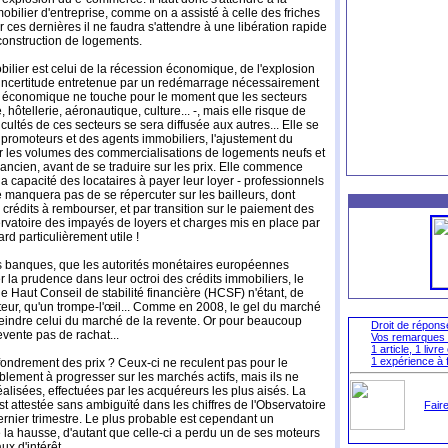
mmobilier d'entreprise, comme on a assisté à celle des friches
r ces dernières il ne faudra s'attendre à une libération rapide
a construction de logements.
mobilier est celui de la récession économique, de l'explosion
l'incertitude entretenue par un redémarrage nécessairement
ise économique ne touche pour le moment que les secteurs
, hôtellerie, aéronautique, culture... -, mais elle risque de
icultés de ces secteurs se sera diffusée aux autres... Elle se
des promoteurs et des agents immobiliers, l'ajustement du
ar les volumes des commercialisations de logements neufs et
'ancien, avant de se traduire sur les prix. Elle commence
 la capacité des locataires à payer leur loyer - professionnels
e manquera pas de se répercuter sur les bailleurs, dont
crédits à rembourser, et par transition sur le paiement des
rvatoire des impayés de loyers et charges mis en place par
d particulièrement utile !
es banques, que les autorités monétaires européennes
er la prudence dans leur octroi des crédits immobiliers, le
e Haut Conseil de stabilité financière (HCSF) n'étant, de
teur, qu'un trompe-l'œil... Comme en 2008, le gel du marché
atteindre celui du marché de la revente. Or pour beaucoup
Droit de réponse
evente pas de rachat...
Vos remarques 
1 article, 1 livr
1 expérience à f
ffondrement des prix ? Ceux-ci ne reculent pas pour le
lement à progresser sur les marchés actifs, mais ils ne
réalisées, effectuées par les acquéreurs les plus aisés. La
st attestée sans ambiguïté dans les chiffres de l'Observatoire
Faire
rnier trimestre. Le plus probable est cependant un
e la hausse, d'autant que celle-ci a perdu un de ses moteurs
ux d'intérêt...