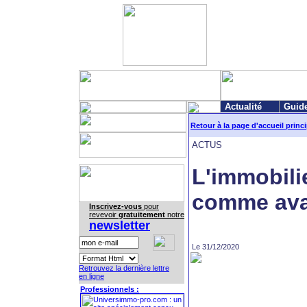
Actualité
Guid
Retour à la page d'accueil princ
ACTUS
L'immobilie
comme ava
Inscrivez-vous
pour
revevoir
gratuitement
notre
newsletter
Le 31/12/2020
Retrouvez la dernière lettre
en ligne
Professionnels :