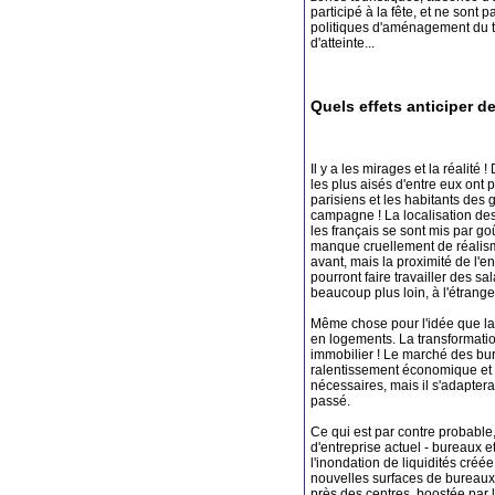
participé à la fête, et ne sont 
politiques d'aménagement du t
d'atteinte...
Quels effets anticiper d
Il y a les mirages et la réalité 
les plus aisés d'entre eux ont 
parisiens et les habitants des 
campagne ! La localisation de
les français se sont mis par g
manque cruellement de réalisme
avant, mais la proximité de l'en
pourront faire travailler des s
beaucoup plus loin, à l'étranger
Même chose pour l'idée que la
en logements. La transformatio
immobilier ! Le marché des bu
ralentissement économique et 
nécessaires, mais il s'adaptera 
passé.
Ce qui est par contre probable,
d'entreprise actuel - bureaux e
l'inondation de liquidités créé
nouvelles surfaces de bureaux 
près des centres, boostée par l