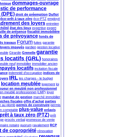
dommages-ouvrage
chnique
stic de performance
 (DPE)
droit de préemption
Duflot
éco-prêt à taux zéro
éco-PTZ
employé
drement des loyers
entretien
chéité
état des lieux
expertise
expert
uille de présence
fiscalité immobilière
s de prévoyance
fonds de
Forum
ds travaux
fuites
garantie
 loyers impayés
gardien
gestion locative
garantie
meuble
Girardin
Grenelle
s locatifs (GRL)
honoraires
euble neuf
immobilier
immobilier ancien
mpayés locatifs
incitation fiscale
rance
indemnité d'occupation
indices de
IRL
loyers
les charges - le budget
location meublée
logement
loi
oueur en meublé non professionnel
 en meublé professionnel (LMP)
loyer
t
mandat de gestion
marché immobilier
niches fiscales
offre d'achat
parties
e au plomb
permis de construire
permis
plus-value
an comptable
préavis
prêt à taux zéro (PTZ)
prêt
ège
procès verbal
promesse de vente
nnaire notaire
quorum
ravalement
RCP
 de copropriété
rénovation
revenus