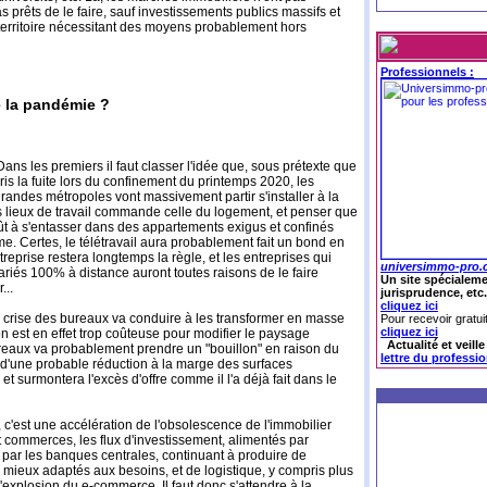
pas prêts de le faire, sauf investissements publics massifs et
erritoire nécessitant des moyens probablement hors
Professionnels :
e la pandémie ?
! Dans les premiers il faut classer l'idée que, sous prétexte que
pris la fuite lors du confinement du printemps 2020, les
grandes métropoles vont massivement partir s'installer à la
s lieux de travail commande celle du logement, et penser que
oût à s'entasser dans des appartements exigus et confinés
. Certes, le télétravail aura probablement fait un bond en
treprise restera longtemps la règle, et les entreprises qui
universimmo-pro
alariés 100% à distance auront toutes raisons de le faire
Un site spécialeme
...
jurisprudence, etc.
cliquez ici
 crise des bureaux va conduire à les transformer en masse
Pour recevoir gratui
cliquez ici
n est en effet trop coûteuse pour modifier le paysage
Actualité et veill
reaux va probablement prendre un "bouillon" en raison du
lettre du professi
d'une probable réduction à la marge des surfaces
et surmontera l'excès d'offre comme il l'a déjà fait dans le
 c'est une accélération de l'obsolescence de l'immobilier
t commerces, les flux d'investissement, alimentés par
e par les banques centrales, continuant à produire de
mieux adaptés aux besoins, et de logistique, y compris plus
'explosion du e-commerce. Il faut donc s'attendre à la