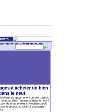
etters
Rechercher sur UniversImmo.com
ages à acheter un bien
dans le neuf
 d'acheter un appartement ou une maison
 un achat dans l'ancien ou dans le neuf ?
choix de programmes immobiliers neufs
.com
et découvrez ici les 5 avantages
euf.