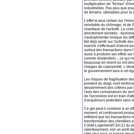
multiplication de "friches" d'i
industrielles. Pas plus que pou
de terrains, utilisables pour l
L'effet le plus certain sur l'im
inévitable du chômage, et de 
chaotique de l'activité. La cr
directement sinistrés - tourisme
s'autoalimenter lorsque les diff
fait déjà sentir sur l'activité 
marché s'effectuant d'abord p
surtout des transactions dans l
aussi à produire ses effets sur
comme résidentiels -, ce qui n
beaucoup en vivent ou ont des 
charges de copropriété. L'obse
le gouvernement sera à cet égar
Les risques de fragilisation d
pointent du doigt, vont renforc
desserrement des critères par l
l'avis des connaisseurs du sec
de l'accession est en train d'
d'acquéreurs potentiels sans r
Ce gel peut-il conduire à un e
moment, et continueront probab
reflètent que les transactions 
transformation des clientèles e
Crédit-Logement/CSA (1) du de
ralentissement, voir un arrêt d
cités plus haut, la baisse des ta