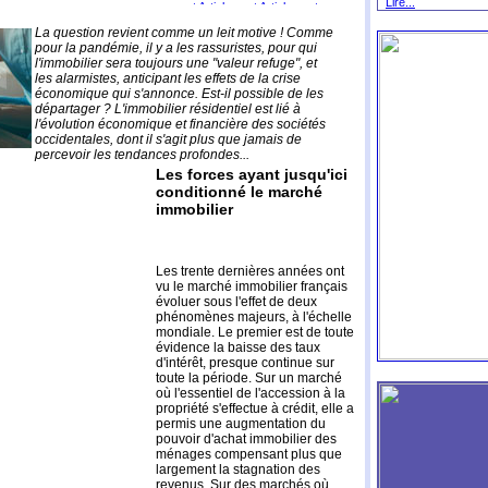
Lire...
La question revient comme un leit motive ! Comme
pour la pandémie, il y a les rassuristes, pour qui
l'immobilier sera toujours une "valeur refuge", et
les alarmistes, anticipant les effets de la crise
économique qui s'annonce. Est-il possible de les
départager ? L'immobilier résidentiel est lié à
l'évolution économique et financière des sociétés
occidentales, dont il s'agit plus que jamais de
percevoir les tendances profondes...
Les forces ayant jusqu'ici
conditionné le marché
immobilier
Les trente dernières années ont
vu le marché immobilier français
évoluer sous l'effet de deux
phénomènes majeurs, à l'échelle
mondiale. Le premier est de toute
évidence la baisse des taux
d'intérêt, presque continue sur
toute la période. Sur un marché
où l'essentiel de l'accession à la
propriété s'effectue à crédit, elle a
permis une augmentation du
pouvoir d'achat immobilier des
ménages compensant plus que
largement la stagnation des
revenus. Sur des marchés où