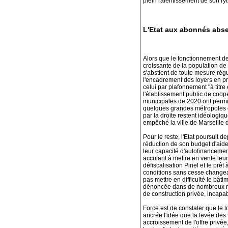
plein ralentissement de son ry
L'Etat aux abonnés abs
Alors que le fonctionnement de
croissante de la population d
s'abstient de toute mesure régul
l'encadrement des loyers en pr
celui par plafonnement "à titr
l'établissement public de coo
municipales de 2020 ont permi
quelques grandes métropoles et l
par la droite restent idéologi
empêché la ville de Marseille de
Pour le reste, l'Etat poursuit
réduction de son budget d'aide
leur capacité d'autofinancement
acculant à mettre en vente leu
défiscalisation Pinel et le pr
conditions sans cesse changean
pas mettre en difficulté le bâtim
dénoncée dans de nombreux rap
de construction privée, incapab
Force est de constater que le l
ancrée l'idée que la levée des t
accroissement de l'offre privé