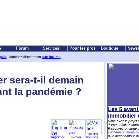
e
Forum
Services
Pour les pros
Boutique
Newsl
ipale
I Accédez directement
aux forums
r sera-t-il demain
nt la pandémie ?
Les 5 avant
immobilier 
Vous avez le projet
? Vous hésitez entre
Retrouvez un large 
sur
Superimmoneuf
d'un achat dans le n