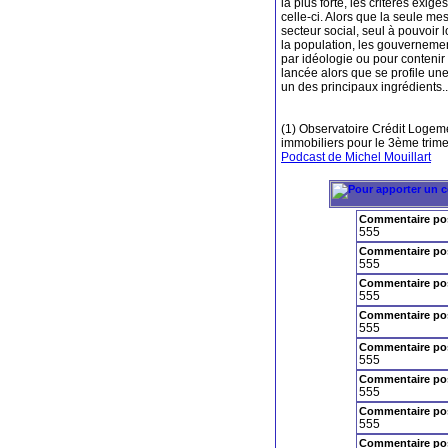
la plus forte, les critères exig
celle-ci. Alors que la seule me
secteur social, seul à pouvoir
la population, les gouvernemen
par idéologie ou pour contenir
lancée alors que se profile une
un des principaux ingrédients..
(1) Observatoire Crédit Logem
immobiliers pour le 3ème trime
Podcast de Michel Mouillart
Commentaire po
555
Commentaire po
555
Commentaire po
555
Commentaire po
555
Commentaire po
555
Commentaire po
555
Commentaire po
555
Commentaire po