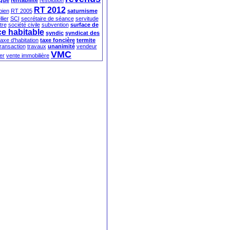
ique
rentabilité
résolution
RT 2012
bien
RT 2005
saturnisme
lier
SCI
secrétaire de séance
servitude
tre
société civile
subvention
surface de
ce habitable
syndic
syndicat des
taxe d'habitation
taxe foncière
termite
transaction
travaux
unanimité
vendeur
VMC
er
vente immobilière