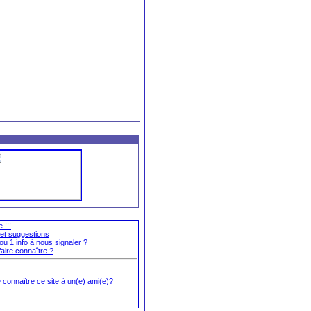
 !!!
et suggestions
e ou 1 info à nous signaler ?
aire connaître ?
 connaître ce site à un(e) ami(e)?