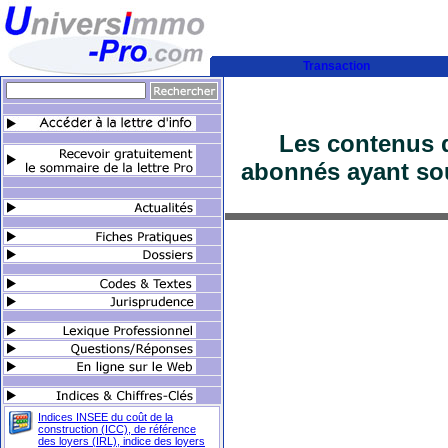
Transaction
Les contenus d
abonnés ayant sou
Indices INSEE du coût de la
construction (ICC), de référence
des loyers (IRL), indice des loyers