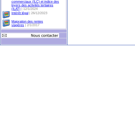
commerciaux (ILC) et indice des
loyers des activités tertiaires
(ILAT)
| 12/1/2024
Intérêt légal
| 26/12/2023
Majoration des rentes
viagères
| 2/1/2017