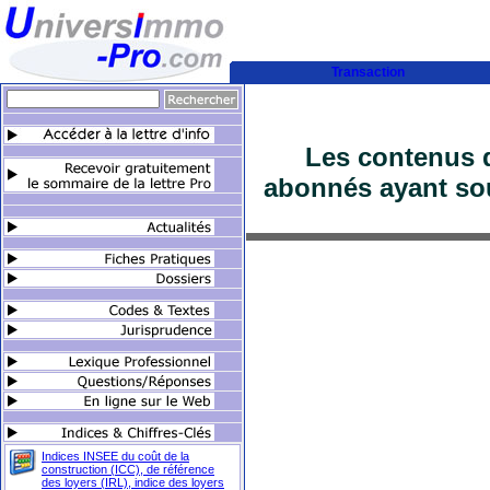
Transaction
Les contenus d
abonnés ayant sou
Indices INSEE du coût de la
construction (ICC), de référence
des loyers (IRL), indice des loyers