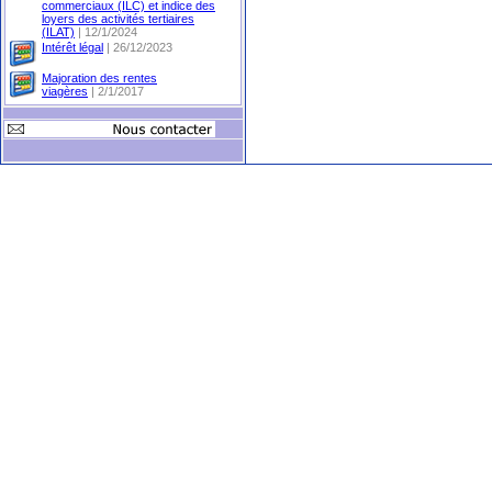
commerciaux (ILC) et indice des
loyers des activités tertiaires
(ILAT)
| 12/1/2024
Intérêt légal
| 26/12/2023
Majoration des rentes
viagères
| 2/1/2017