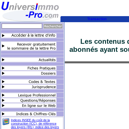
Transaction
Les contenus d
abonnés ayant sou
Indices INSEE du coût de la
construction (ICC), de référence
des loyers (IRL), indice des loyers