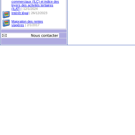
commerciaux (ILC) et indice des
loyers des activités tertiaires
(ILAT)
| 12/1/2024
Intérêt légal
| 26/12/2023
Majoration des rentes
viagères
| 2/1/2017