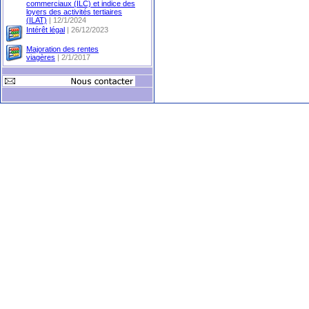
commerciaux (ILC) et indice des
loyers des activités tertiaires
(ILAT)
| 12/1/2024
Intérêt légal
| 26/12/2023
Majoration des rentes
viagères
| 2/1/2017