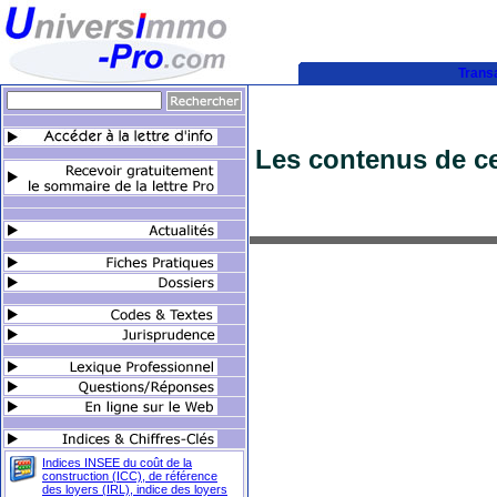
Trans
Les contenus de ce
Indices INSEE du coût de la
construction (ICC), de référence
des loyers (IRL), indice des loyers