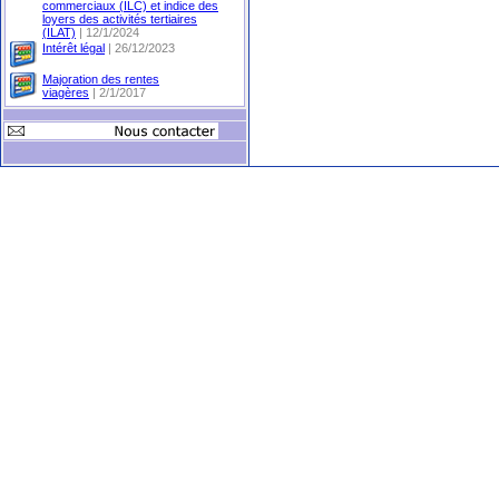
commerciaux (ILC) et indice des
loyers des activités tertiaires
(ILAT)
| 12/1/2024
Intérêt légal
| 26/12/2023
Majoration des rentes
viagères
| 2/1/2017