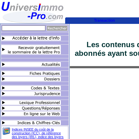
Transaction
Les contenus d
abonnés ayant sou
Indices INSEE du coût de la
construction (ICC), de référence
des loyers (IRL), indice des loyers