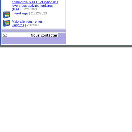
commerciaux (ILC) et indice des
loyers des activités tertiaires
(ILAT)
| 12/1/2024
Intérêt légal
| 26/12/2023
Majoration des rentes
viagères
| 2/1/2017